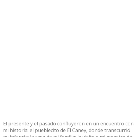
El presente y el pasado confluyeron en un encuentro con
mi historia: el pueblecito de El Caney, donde transcurrió
mi infancia; la casa de mi familia; la visita a mi maestra de