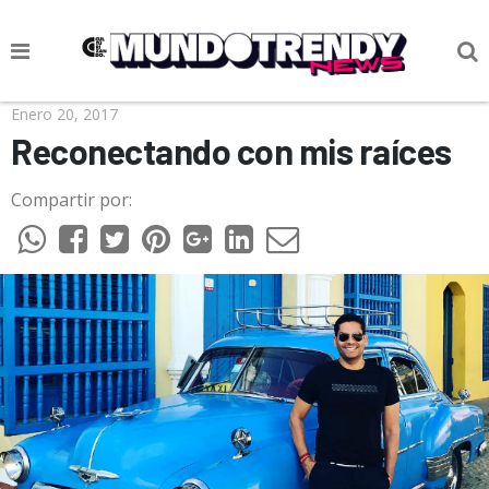
NOTICIAS
Enero 20, 2017
Reconectando con mis raíces
CULTURA POP
Compartir por:
CIENCIA Y TECNOLOGÍA
VIDA
SOCIEDAD
CULTURIZANDO.COM