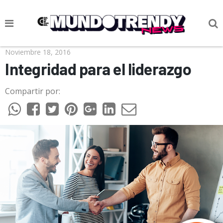
NOTICIAS
Noviembre 18, 2016
Integridad para el liderazgo
CULTURA POP
Compartir por:
CIENCIA Y TECNOLOGÍA
VIDA
SOCIEDAD
CULTURIZANDO.COM