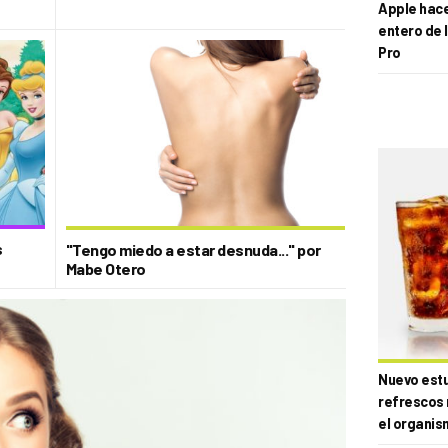
Apple hace 
entero de 
Pro
s
"Tengo miedo a estar desnuda..." por
Mabe Otero
Nuevo estud
refrescos 
el organis