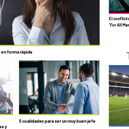
El conflict
'For All Ma
 en forma rápida
5 cualidades para ser un muy buen jefe
as y