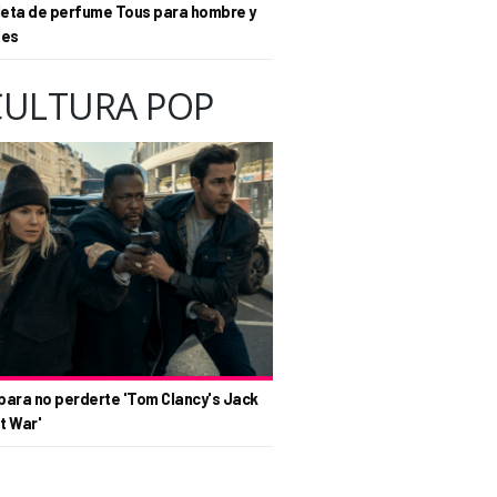
eta de perfume Tous para hombre y
tes
CULTURA POP
para no perderte 'Tom Clancy's Jack
t War'