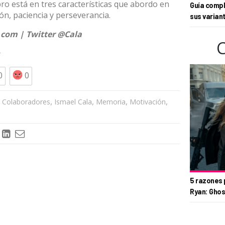
ro está en tres características que abordo en
Guía compl
ión, paciencia y perseverancia.
sus varian
.com
| Twitter
@Cala
0
0
,
,
,
,
,
Colaboradores
Ismael Cala
Memoria
Motivación
5 razones 
Ryan: Ghos