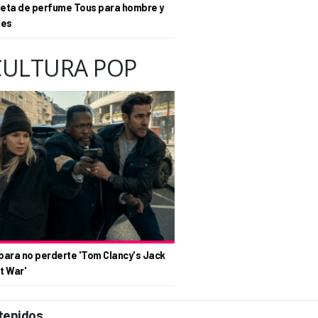
eta de perfume Tous para hombre y
tes
CULTURA POP
para no perderte 'Tom Clancy's Jack
t War'
tenidos