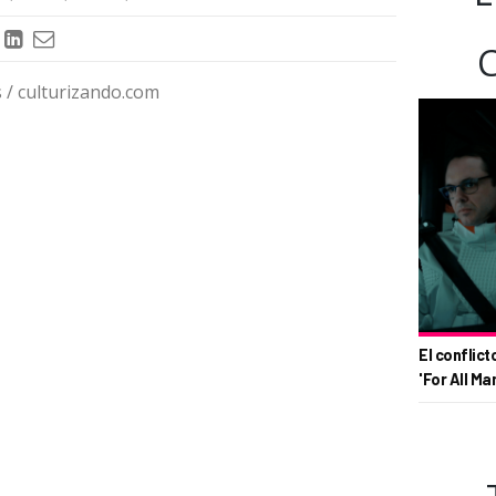
/ culturizando.com
El conflict
'For All Ma