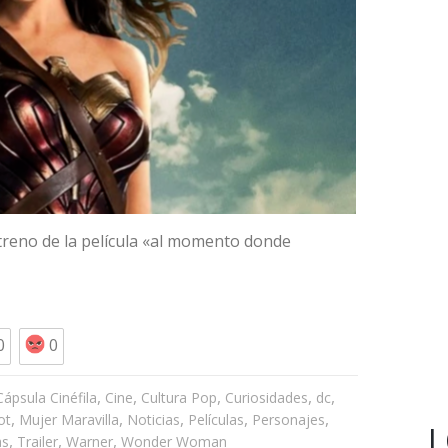
streno de la película «al momento donde
0
0
,
,
,
,
,
Cápsula Cinéfila
Cine
Cultura Pop
Curiosidades
dc
,
,
,
,
,
ot
Mujer Maravilla
Noticias
Películas
Personajes
L
,
,
,
as
Trailer
Warner
Wonder Woman