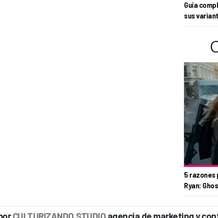
Guía compl
sus varian
5 razones 
Ryan: Ghos
por
CULTURIZANDO.STUDIO
agencia de marketing y con