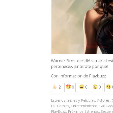
Warner Bros. decidió situar el e
pertenece». ¡Entérate por qué!
Con información de Playbuzz
2
0
0
0
,
,
,
Estrenos
Series y Películas
Actores
,
,
DC Comics
Entretenimiento
Gal Gad
,
,
PlayBuzz
Próximos Estrenos
Secuel