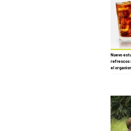
Nuevo estud
refrescos 
el organis