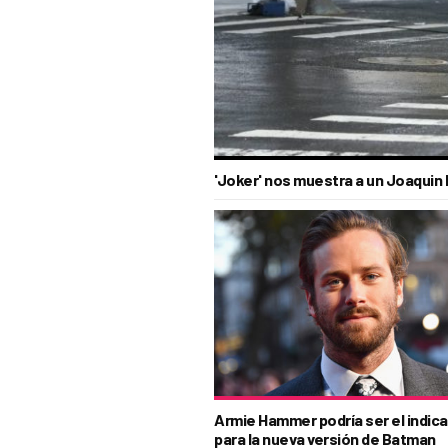
'Joker' nos muestra a un Joaquin
Armie Hammer podría ser el indic
para la nueva versión de Batman