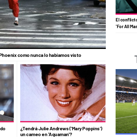
El conflict
'For All Ma
 Phoenix como nunca lo habíamos visto
ado
¿Tendrá Julie Andrews ('Mary Poppins')
un cameo en 'Aquaman'?