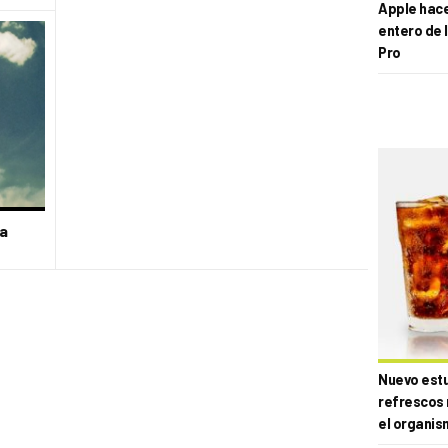
Apple hace 
entero de 
Pro
a
Nuevo estud
refrescos 
el organis