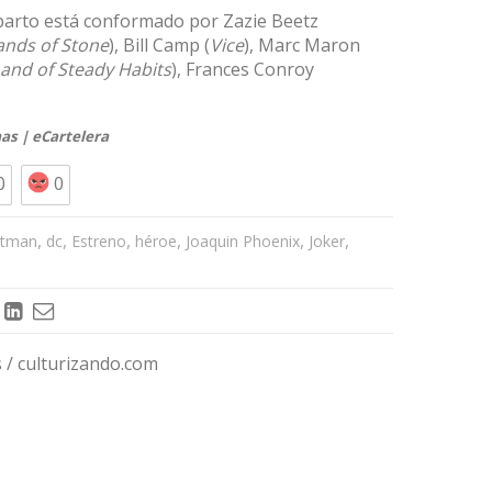
eparto está conformado por Zazie Beetz
nds of Stone
), Bill Camp (
Vice
), Marc Maron
and of Steady Habits
), Frances Conroy
mas
|
eCartelera
0
0
,
,
,
,
,
,
tman
dc
Estreno
héroe
Joaquin Phoenix
Joker
/ culturizando.com