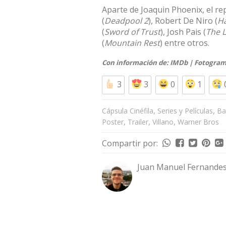
Aparte de Joaquin Phoenix, el r
(
Deadpool 2
), Robert De Niro (
Ha
(
Sword of Trust
), Josh Pais (
The L
(
Mountain Rest
) entre otros.
Con información de:
IMDb
|
Fotogra
3
3
0
1
,
,
Cápsula Cinéfila
Series y Películas
Ba
,
,
,
Poster
Trailer
Villano
Warner Bros
Compartir por:
Juan Manuel Fernandes 