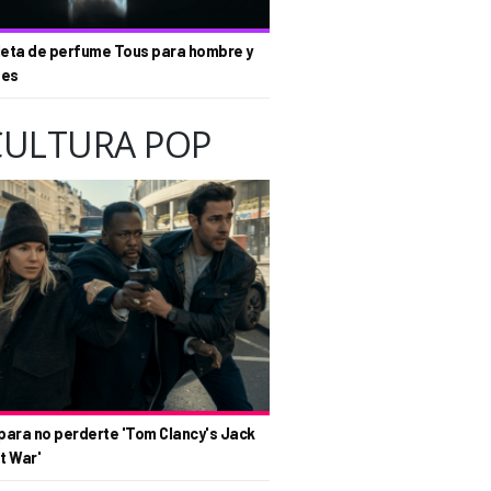
eta de perfume Tous para hombre y
tes
CULTURA POP
para no perderte 'Tom Clancy's Jack
t War'