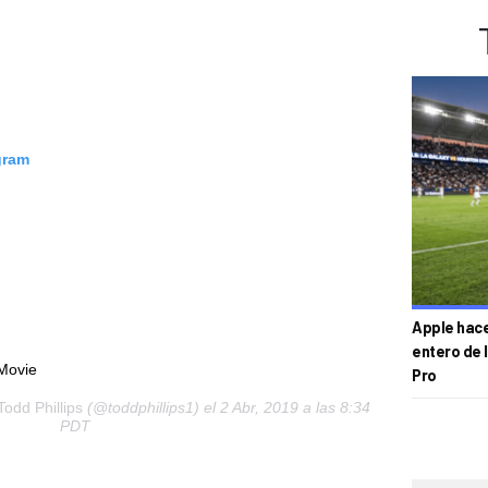
gram
Apple hace 
entero de 
rMovie
Pro
Todd Phillips
(@toddphillips1) el 2 Abr, 2019 a las 8:34
PDT