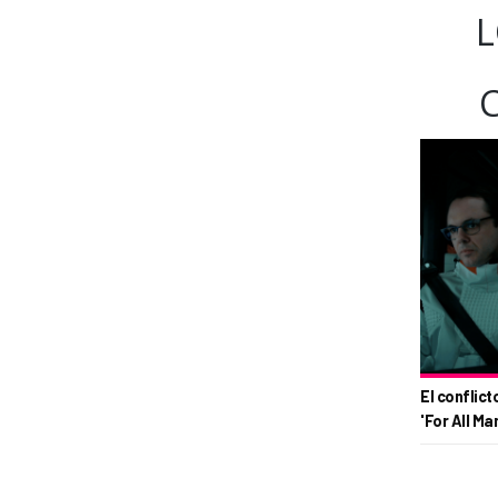
L
El conflict
'For All Ma