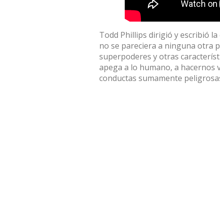
Todd Phillips dirigió y escribió l
no se pareciera a ninguna otra pe
superpoderes y otras característi
apega a lo humano, a hacernos v
conductas sumamente peligrosas