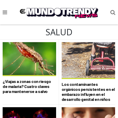
NOTICIAS
SALUD
CULTURA POP
CIENCIA Y TECNOLOGÍA
VIDA
SOCIEDAD
CULTURIZANDO.COM
¿Viajas a zonas con riesgo
Los contaminantes
de malaria? Cuatro claves
orgánicos persistentes en el
para mantenerse a salvo
embarazo influyen en el
desarrollo genital en niños