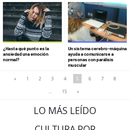
¿Hasta qué punto es la
Un sistema cerebro-máquina
ansiedad una emoción
ayuda a comunicarse a
normal?
personas con parálisis
muscular
«
1
2
3
4
5
6
7
8
…
15
»
LO MÁS LEÍDO
CULTURA POP