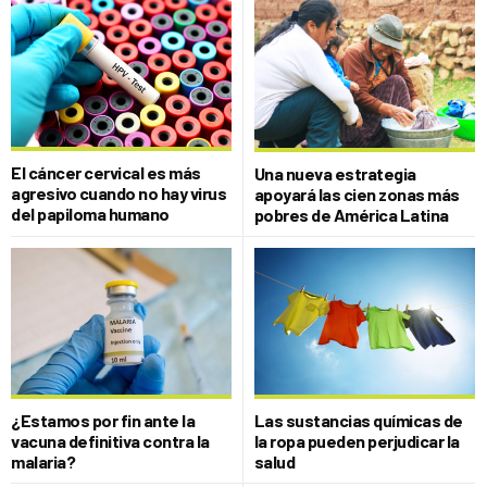
El cáncer cervical es más
Una nueva estrategia
agresivo cuando no hay virus
apoyará las cien zonas más
del papiloma humano
pobres de América Latina
¿Estamos por fin ante la
Las sustancias químicas de
vacuna definitiva contra la
la ropa pueden perjudicar la
malaria?
salud