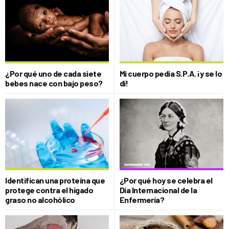
¿Por qué uno de cada siete
Mi cuerpo pedía S.P.A. ¡y se lo
bebes nace con bajo peso?
dí!
Identifican una proteína que
¿Por qué hoy se celebra el
protege contra el hígado
Día Internacional de la
graso no alcohólico
Enfermería?