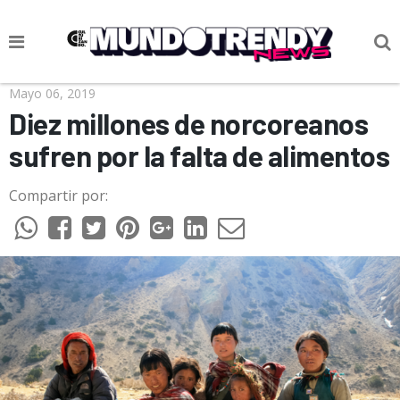
NOTICIAS
Mayo 06, 2019
Diez millones de norcoreanos
CULTURA POP
sufren por la falta de alimentos
CIENCIA Y TECNOLOGÍA
Compartir por:
VIDA
SOCIEDAD
CULTURIZANDO.COM