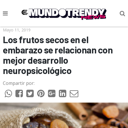
NOTICIAS
Mayo 11, 2019
Los frutos secos en el
CULTURA POP
embarazo se relacionan con
CIENCIA Y TECNOLOGÍA
mejor desarrollo
VIDA
neuropsicológico
SOCIEDAD
Compartir por:
CULTURIZANDO.COM