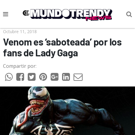
NOTICIAS
Octubre 11, 2018
Venom es ‘saboteada’ por los
CULTURA POP
fans de Lady Gaga
CIENCIA Y TECNOLOGÍA
Compartir por:
VIDA
SOCIEDAD
CULTURIZANDO.COM