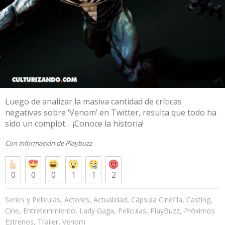
Luego de analizar la masiva cantidad de críticas
negativas sobre ‘Venom’ en Twitter, resulta que todo ha
sido un complot… ¡Conoce la historia!
Con información de
Playbuzz
0
0
0
1
1
2
,
,
,
,
,
Series y Películas
Actores
Actualidad
Cápsula Cinéfila
Casting
,
,
,
,
,
Cine
Entretenimiento
Lady Gaga
Películas
PlayBuzz
Próximos
,
,
Estrenos
Trailer
Venom