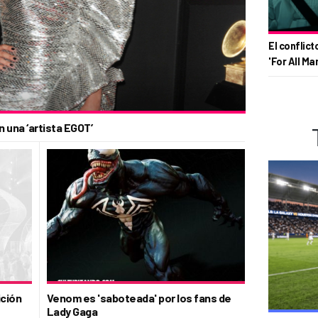
El conflict
'For All Ma
 una ‘artista EGOT’
ición
Venom es 'saboteada' por los fans de
Lady Gaga