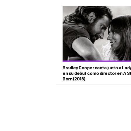
Bradley Cooper canta junto a Lad
en su debut como director en A St
Born (2018)