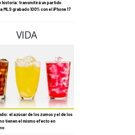
historia: transmitirá un partido
la MLS grabado 100% con el iPhone 17
VIDA
io: el azúcar de los zumos y el de los
no tienen el mismo efecto en
mo