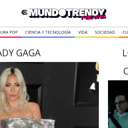
URA POP
CIENCIA Y TECNOLOGÍA
VIDA
SOCIEDAD
CU
ADY GAGA
L