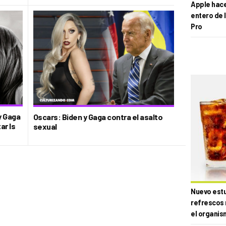
Apple hace 
entero de 
Pro
y Gaga
Oscars: Biden y Gaga contra el asalto
ar Is
sexual
Nuevo estud
refrescos 
el organis