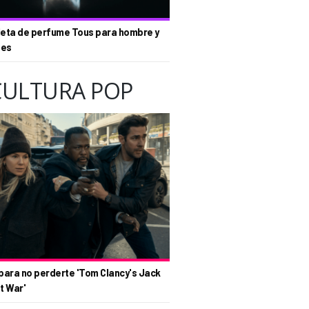
eta de perfume Tous para hombre y
tes
CULTURA POP
para no perderte 'Tom Clancy's Jack
t War'