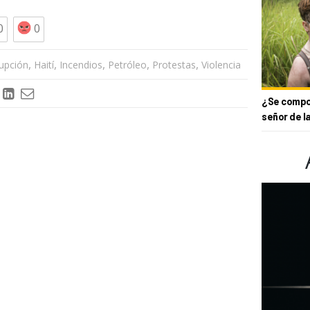
0
0
,
,
,
,
,
upción
Haití
Incendios
Petróleo
Protestas
Violencia
¿Se compor
señor de l