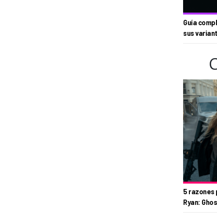
Guía compl
sus varian
5 razones 
Ryan: Ghos