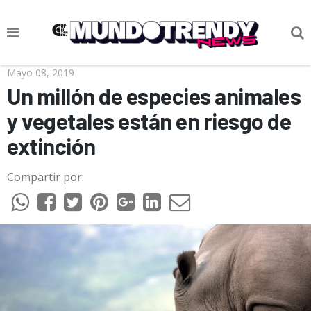
NOTICIAS
Mayo 08, 2019
Un millón de especies animales
CULTURA POP
y vegetales están en riesgo de
CIENCIA Y TECNOLOGÍA
extinción
VIDA
Compartir por:
SOCIEDAD
CULTURIZANDO.COM