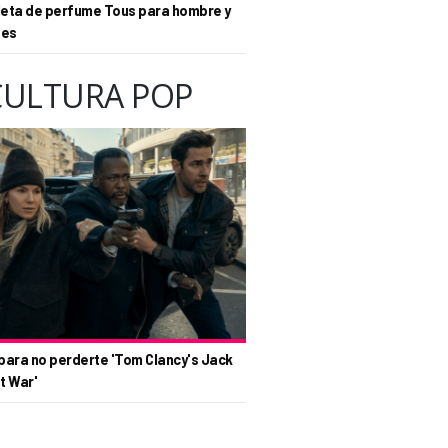
eta de perfume Tous para hombre y
tes
CULTURA POP
para no perderte 'Tom Clancy's Jack
t War'