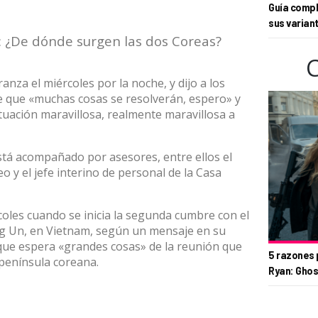
Guía compl
sus varian
:
¿De dónde surgen las dos Coreas?
za el miércoles por la noche, y dijo a los
e que «muchas cosas se resolverán, espero» y
tuación maravillosa, realmente maravillosa a
tá acompañado por asesores, entre ellos el
 y el jefe interino de personal de la Casa
oles cuando se inicia la segunda cumbre con el
ong Un, en Vietnam, según un mensaje en su
 que espera «grandes cosas» de la reunión que
5 razones 
 península coreana.
Ryan: Ghos