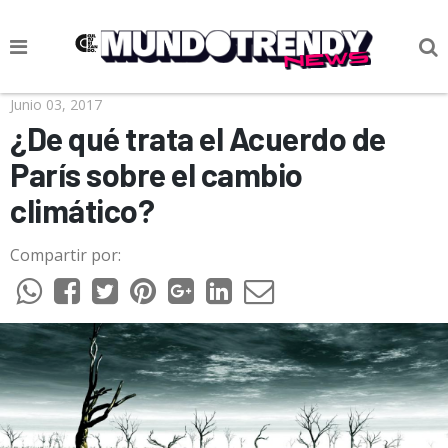
NOTICIAS
Junio 03, 2017
¿De qué trata el Acuerdo de
CULTURA POP
París sobre el cambio
CIENCIA Y TECNOLOGÍA
climático?
VIDA
Compartir por:
SOCIEDAD
CULTURIZANDO.COM