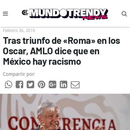
NOTICIAS
Febrero 26, 2019
Tras triunfo de «Roma» en los
CULTURA POP
Oscar, AMLO dice que en
CIENCIA Y TECNOLOGÍA
México hay racismo
VIDA
Compartir por:
SOCIEDAD
CULTURIZANDO.COM