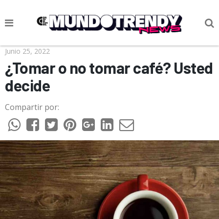
NOTICIAS
Junio 25, 2022
¿Tomar o no tomar café? Usted
CULTURA POP
decide
CIENCIA Y TECNOLOGÍA
Compartir por:
VIDA
SOCIEDAD
CULTURIZANDO.COM