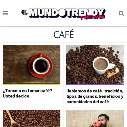
NOTICIAS
CAFÉ
CULTURA POP
CIENCIA Y TECNOLOGÍA
VIDA
SOCIEDAD
CULTURIZANDO.COM
¿Tomar o no tomar café?
Hablemos de café: tradición,
Usted decide
tipos de granos, beneficios y
curiosidades del café