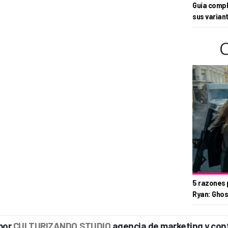
Guía compl
sus varian
5 razones 
Ryan: Ghos
por
CULTURIZANDO.STUDIO
agencia de marketing y con