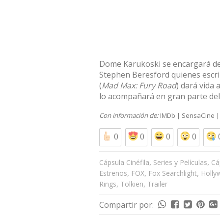
Dome Karukoski se encargará de d
Stephen Beresford quienes escrib
(
Mad Max: Fury Road
) dará vida 
lo acompañará en gran parte del 
Con información de:
IMDb
|
SensaCine
0
0
0
0
,
,
Cápsula Cinéfila
Series y Películas
Cá
,
,
,
Estrenos
FOX
Fox Searchlight
Holly
,
,
Rings
Tolkien
Trailer
Compartir por: