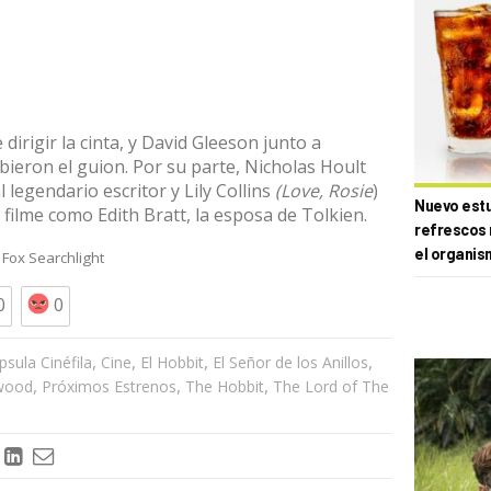
irigir la cinta, y David Gleeson junto a
ieron el guion. Por su parte, Nicholas Hoult
al legendario escritor y Lily Collins
(Love,
Rosie
)
Nuevo estud
filme como Edith Bratt, la esposa de Tolkien.
refrescos 
el organis
|
Fox Searchlight
0
0
,
,
,
,
psula Cinéfila
Cine
El Hobbit
El Señor de los Anillos
,
,
,
wood
Próximos Estrenos
The Hobbit
The Lord of The