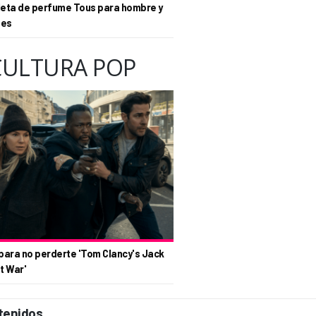
eta de perfume Tous para hombre y
tes
CULTURA POP
para no perderte 'Tom Clancy's Jack
t War'
tenidos