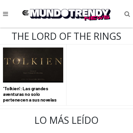
NOTICIAS
THE LORD OF THE RINGS
CULTURA POP
CIENCIA Y TECNOLOGÍA
VIDA
SOCIEDAD
'Tolkien': Las grandes
CULTURIZANDO.COM
aventuras no solo
pertenecen a sus novelas
LO MÁS LEÍDO