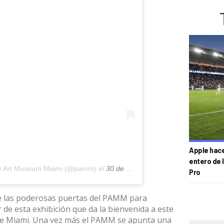
Apple hace 
entero de 
rez Art Museum Miami (@pamm)
el
30 de Sep de 2019 a las 12:49 PDT
Pro
de las poderosas puertas del PAMM para
 de esta exhibición que da la bienvenida a este
 de Miami. Una vez más el PAMM se apunta una