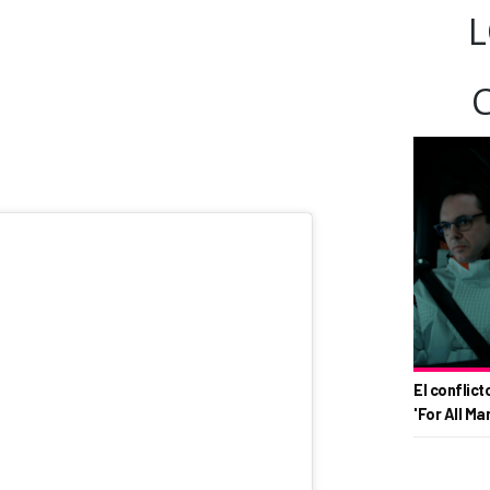
L
El conflict
'For All Ma