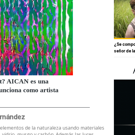
¿Se compor
señor de l
ernández
4 elementos de la naturaleza usando materiales
, vidrio, musgo y carbón. Además las luces,