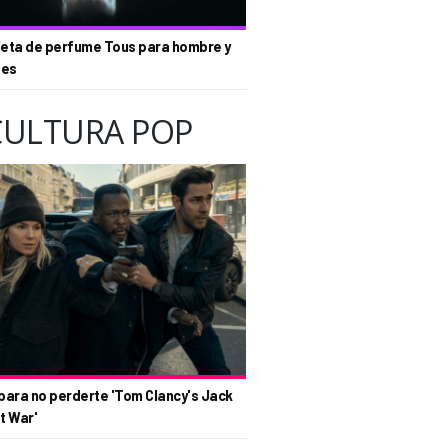
eta de perfume Tous para hombre y
tes
CULTURA POP
para no perderte 'Tom Clancy's Jack
t War'