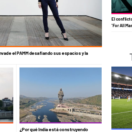
El conflict
'For All Ma
invade el PAMM desafiando sus espacios y la
¿Por qué India está construyendo