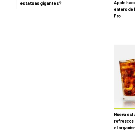
estatuas gigantes?
Apple hace 
entero de 
Pro
Nuevo estud
refrescos 
el organis