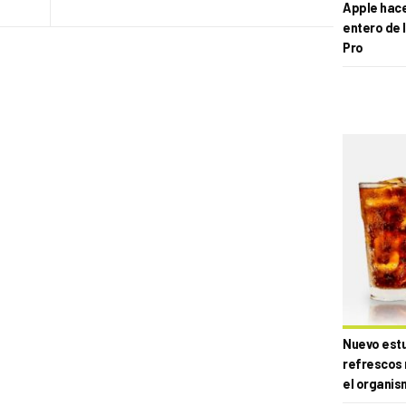
Apple hace 
entero de 
Pro
Nuevo estud
refrescos 
el organis