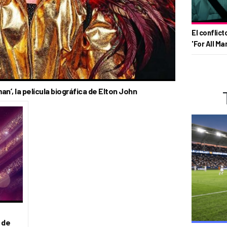
El conflict
'For All Ma
n’, la película biográfica de Elton John
 de