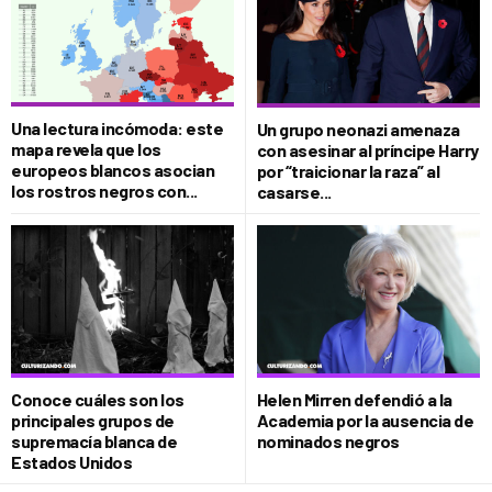
Una lectura incómoda: este
Un grupo neonazi amenaza
mapa revela que los
con asesinar al príncipe Harry
europeos blancos asocian
por “traicionar la raza” al
los rostros negros con...
casarse...
Conoce cuáles son los
Helen Mirren defendió a la
principales grupos de
Academia por la ausencia de
supremacía blanca de
nominados negros
Estados Unidos