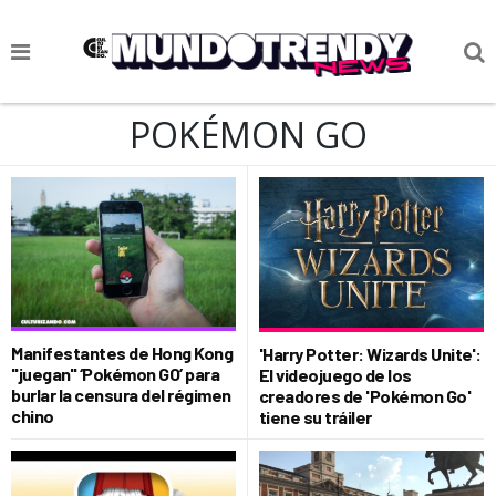
NOTICIAS
POKÉMON GO
CULTURA POP
CIENCIA Y TECNOLOGÍA
VIDA
SOCIEDAD
CULTURIZANDO.COM
Manifestantes de Hong Kong
'Harry Potter: Wizards Unite':
"juegan" ‘Pokémon GO’ para
El videojuego de los
burlar la censura del régimen
creadores de 'Pokémon Go'
chino
tiene su tráiler