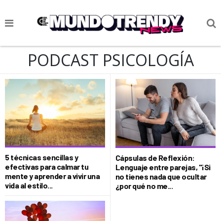
NOTICIAS
PODCAST PSICOLOGÍA
CULTURA POP
CIENCIA Y TECNOLOGÍA
VIDA
SOCIEDAD
CULTURIZANDO.COM
5 técnicas sencillas y
Cápsulas de Reflexión:
efectivas para calmar tu
Lenguaje entre parejas, "¡Si
mente y aprender a vivir una
no tienes nada que ocultar
vida al estilo...
¿por qué no me...