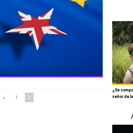
¿Se compor
señor de l
«
1
2