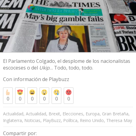
El Parlamento Colgado, el desplome de los nacionalistas
escoceses o del
Ukip
… Todo, todo, todo.
Con información de
Playbuzz
0
0
0
0
0
0
,
,
,
,
,
,
Actualidad
Actualidad
Brexit
Elecciones
Europa
Gran Bretaña
,
,
,
,
,
Inglaterra
Noticias
PlayBuzz
Política
Reino Unido
Theresa May
Compartir por: