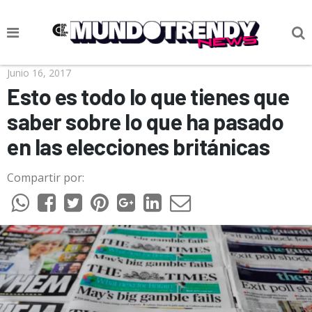
NOTICIAS
Junio 16, 2017
Esto es todo lo que tienes que
CULTURA POP
saber sobre lo que ha pasado
CIENCIA Y TECNOLOGÍA
en las elecciones británicas
VIDA
Compartir por:
SOCIEDAD
CULTURIZANDO.COM