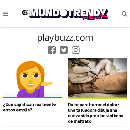
NOTICIAS
playbuzz.com
CULTURA POP
CIENCIA Y TECNOLOGÍA
VIDA
SOCIEDAD
CULTURIZANDO.COM
¿Qué significan realmente
Dolor para borrar el dolor:
estos emojis?
una tatuadora dibuja una
nueva vida para las víctimas
de maltrato