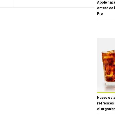
Apple hace 
entero de 
Pro
Nuevo estud
refrescos 
el organis