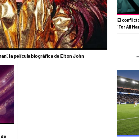
El conflict
'For All Ma
n’, la película biográfica de Elton John
 de