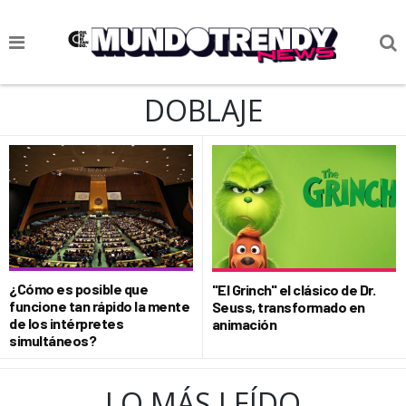
NOTICIAS
DOBLAJE
CULTURA POP
CIENCIA Y TECNOLOGÍA
VIDA
SOCIEDAD
CULTURIZANDO.COM
¿Cómo es posible que
"El Grinch" el clásico de Dr.
funcione tan rápido la mente
Seuss, transformado en
de los intérpretes
animación
simultáneos?
LO MÁS LEÍDO