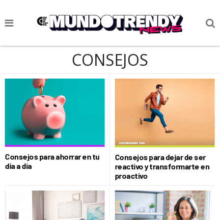
NOTICIAS
CONSEJOS
CULTURA POP
CIENCIA Y TECNOLOGÍA
VIDA
SOCIEDAD
CULTURIZANDO.COM
Consejos para ahorrar en tu
Consejos para dejar de ser
día a día
reactivo y transformarte en
proactivo