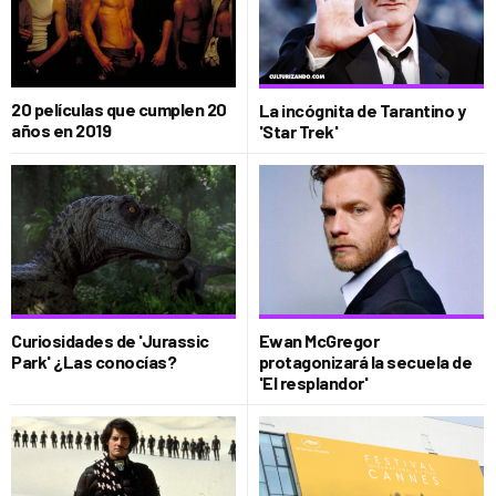
20 películas que cumplen 20
La incógnita de Tarantino y
años en 2019
'Star Trek'
Curiosidades de 'Jurassic
Ewan McGregor
Park' ¿Las conocías?
protagonizará la secuela de
'El resplandor'