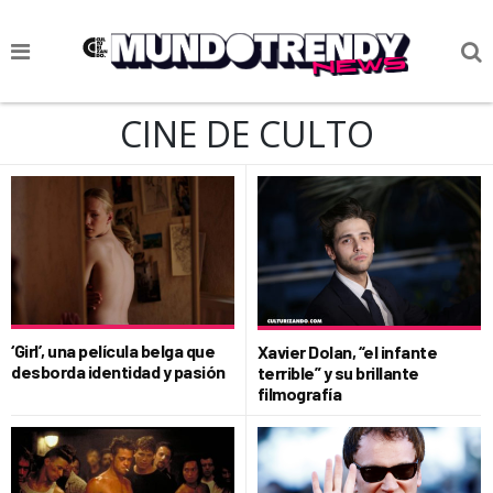
NOTICIAS
CINE DE CULTO
CULTURA POP
CIENCIA Y TECNOLOGÍA
VIDA
SOCIEDAD
CULTURIZANDO.COM
‘Girl’, una película belga que
Xavier Dolan, “el infante
desborda identidad y pasión
terrible” y su brillante
filmografía