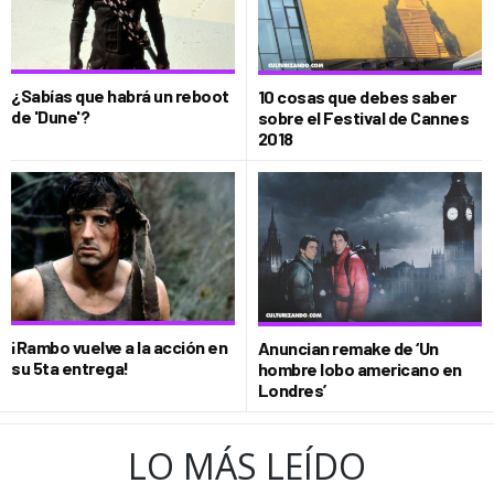
¿Sabías que habrá un reboot
10 cosas que debes saber
de 'Dune'?
sobre el Festival de Cannes
2018
¡Rambo vuelve a la acción en
Anuncian remake de ‘Un
su 5ta entrega!
hombre lobo americano en
Londres’
LO MÁS LEÍDO