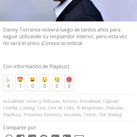
Danny Torrance volverá luego de tantos años para
seguir utilizando su resplandor interior, pero esta vez
no será el único. ¡Conoce la noticia!
Con información de
Playbuzz
4
1
0
0
0
0
,
,
,
,
Actualidad
Series y Películas
Actores
Actualidad
Cápsula
,
,
,
,
,
,
Cinéfila
Casting
Cine
Cine de Culto
El Resplandor
Películas
,
,
,
,
PlayBuzz
Próximos Estrenos
Secuelas
Terror
The Shining
Compartir por: