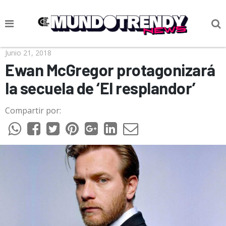
NOTICIAS
Junio 21, 2018
Ewan McGregor protagonizará
CULTURA POP
la secuela de ‘El resplandor’
CIENCIA Y TECNOLOGÍA
Compartir por:
VIDA
SOCIEDAD
CULTURIZANDO.COM