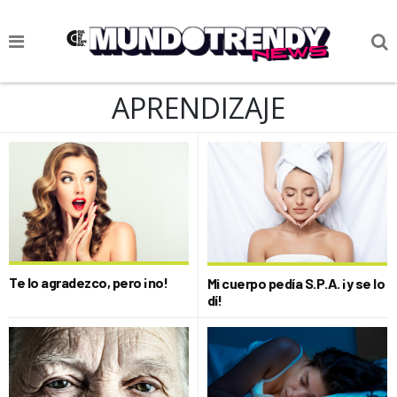
NOTICIAS
APRENDIZAJE
CULTURA POP
CIENCIA Y TECNOLOGÍA
VIDA
SOCIEDAD
CULTURIZANDO.COM
Te lo agradezco, pero ¡no!
Mi cuerpo pedía S.P.A. ¡y se lo
dí!