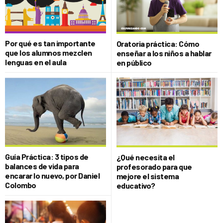
Por qué es tan importante
Oratoria práctica: Cómo
que los alumnos mezclen
enseñar a los niños a hablar
lenguas en el aula
en público
Guía Práctica: 3 tipos de
¿Qué necesita el
balances de vida para
profesorado para que
encarar lo nuevo, por Daniel
mejore el sistema
Colombo
educativo?