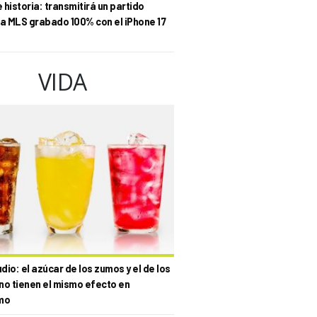
historia: transmitirá un partido
la MLS grabado 100% con el iPhone 17
VIDA
io: el azúcar de los zumos y el de los
no tienen el mismo efecto en
mo