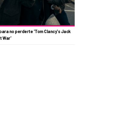
para no perderte 'Tom Clancy's Jack
t War'