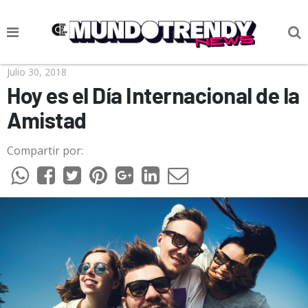
NOTICIAS
Julio 30, 2018
Hoy es el Día Internacional de la
CULTURA POP
Amistad
CIENCIA Y TECNOLOGÍA
Compartir por:
VIDA
SOCIEDAD
CULTURIZANDO.COM