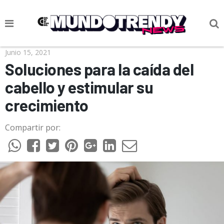
NOTICIAS
Junio 15, 2021
Soluciones para la caída del
CULTURA POP
cabello y estimular su
CIENCIA Y TECNOLOGÍA
crecimiento
VIDA
Compartir por:
SOCIEDAD
CULTURIZANDO.COM