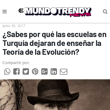
NOTICIAS
Junio 30, 2017
¿Sabes por qué las escuelas en
CULTURA POP
Turquía dejaran de enseñar la
CIENCIA Y TECNOLOGÍA
Teoría de la Evolución?
VIDA
Compartir por:
SOCIEDAD
CULTURIZANDO.COM