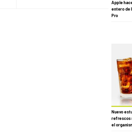
Apple hace 
entero de 
Pro
Nuevo estud
refrescos 
el organis