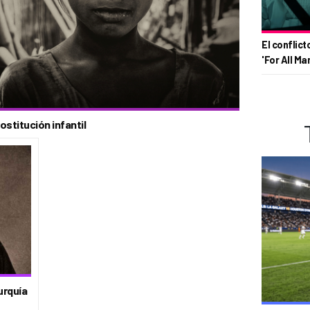
El conflict
'For All Ma
ostitución infantil
urquía