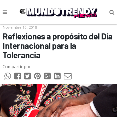
NOTICIAS
Noviembre 16, 2018
Reflexiones a propósito del Día
CULTURA POP
Internacional para la
CIENCIA Y TECNOLOGÍA
Tolerancia
VIDA
Compartir por:
SOCIEDAD
CULTURIZANDO.COM