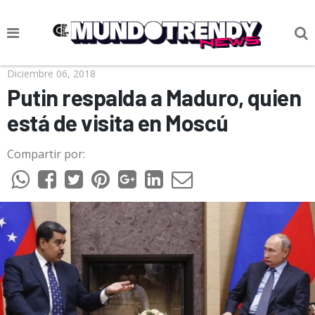
NOTICIAS
Diciembre 06, 2018
Putin respalda a Maduro, quien
CULTURA POP
está de visita en Moscú
CIENCIA Y TECNOLOGÍA
Compartir por:
VIDA
SOCIEDAD
CULTURIZANDO.COM