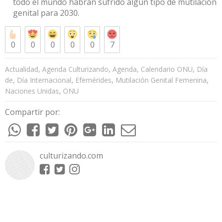
todo el mundo habrán sufrido algún tipo de mutilación
genital para 2030.
0
0
0
0
0
7
,
,
,
,
Actualidad
Agenda Culturizando
Agenda
Calendario ONU
Día
,
,
,
,
de
Día Internacional
Efemérides
Mutilación Genital Femenina
,
Naciones Unidas
ONU
Compartir por:
culturizando.com