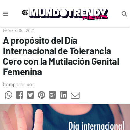
NOTICIAS
Febrero 06, 2021
A propósito del Día
CULTURA POP
Internacional de Tolerancia
CIENCIA Y TECNOLOGÍA
Cero con la Mutilación Genital
VIDA
Femenina
SOCIEDAD
Compartir por:
CULTURIZANDO.COM