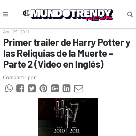
NOTICIAS
Abril 29, 2011
Primer trailer de Harry Potter y
CULTURA POP
las Reliquias de la Muerte –
CIENCIA Y TECNOLOGÍA
Parte 2 (Video en Inglés)
VIDA
Compartir por:
SOCIEDAD
CULTURIZANDO.COM