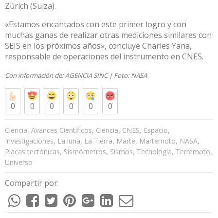
Zúrich (Suiza).
«Estamos encantados con este primer logro y con
muchas ganas de realizar otras mediciones similares con
SEIS en los próximos años», concluye Charles Yana,
responsable de operaciones del instrumento en CNES.
Con información de:
AGENCIA SINC
| Foto: NASA
0
0
0
0
0
0
,
,
,
,
,
Ciencia
Avances Científicos
Ciencia
CNES
Espacio
,
,
,
,
,
,
Investigaciones
La luna
La Tierra
Marte
Martemoto
NASA
,
,
,
,
,
Placas tectónicas
Sismómetros
Sismos
Tecnología
Terremoto
Universo
Compartir por: