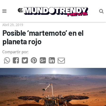
NOTICIAS
Abril 29, 2019
Posible ‘martemoto’ en el
CULTURA POP
planeta rojo
CIENCIA Y TECNOLOGÍA
Compartir por:
VIDA
SOCIEDAD
CULTURIZANDO.COM