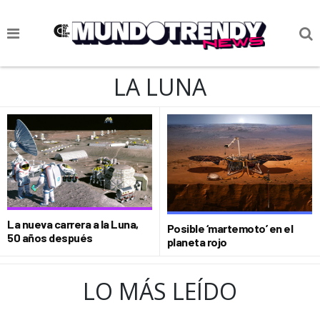
NOTICIAS
LA LUNA
CULTURA POP
CIENCIA Y TECNOLOGÍA
VIDA
SOCIEDAD
CULTURIZANDO.COM
La nueva carrera a la Luna,
Posible ‘martemoto’ en el
50 años después
planeta rojo
LO MÁS LEÍDO