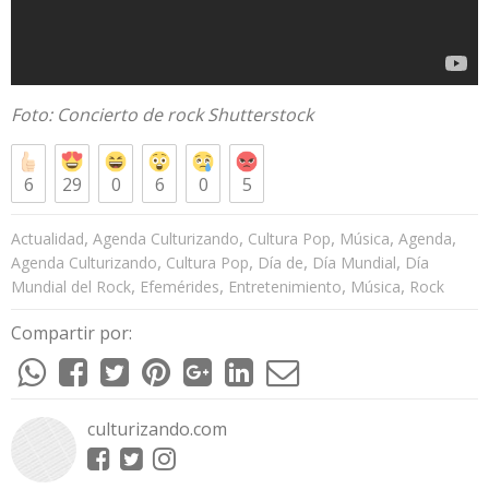
Foto: Concierto de rock
Shutterstock
6
29
0
6
0
5
,
,
,
,
,
Actualidad
Agenda Culturizando
Cultura Pop
Música
Agenda
,
,
,
,
Agenda Culturizando
Cultura Pop
Día de
Día Mundial
Día
,
,
,
,
Mundial del Rock
Efemérides
Entretenimiento
Música
Rock
Compartir por:
culturizando.com