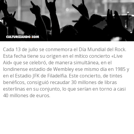
Cada 13 de julio se conmemora el Día Mundial del Rock.
Esta fecha tiene su origen en el mítico concierto «Live
Aid» que se celebró, de manera simultánea, en el
londinense estadio de Wembley ese mismo día en 1985 y
en el Estadio JFK de Filadelfia. Este concierto, de tintes
benéficos, consiguió recaudar 30 millones de libras
esterlinas en su conjunto, lo que serían en torno a casi
40 millones de euros.