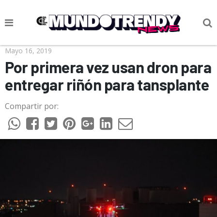
NOTICIAS
Mayo 16, 2019
Por primera vez usan dron para
CULTURA POP
entregar riñón para tansplante
CIENCIA Y TECNOLOGÍA
Compartir por:
VIDA
SOCIEDAD
CULTURIZANDO.COM