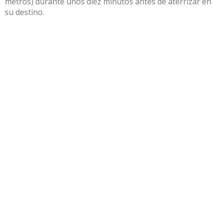
metros) durante unos diez minutos antes de aterrizar en
su destino.