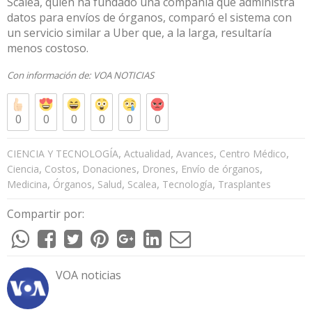
Scalea, quien ha fundado una compañía que administra
datos para envíos de órganos, comparó el sistema con
un servicio similar a Uber que, a la larga, resultaría
menos costoso.
Con información de:
VOA NOTICIAS
0
0
0
0
0
0
,
,
,
,
CIENCIA Y TECNOLOGÍA
Actualidad
Avances
Centro Médico
,
,
,
,
,
Ciencia
Costos
Donaciones
Drones
Envío de órganos
,
,
,
,
,
Medicina
Órganos
Salud
Scalea
Tecnología
Trasplantes
Compartir por:
VOA noticias