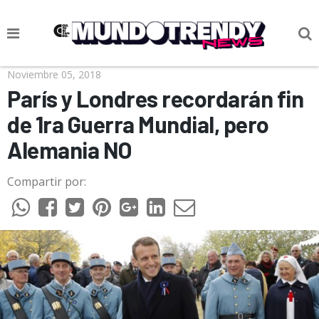
NOTICIAS
Noviembre 05, 2018
París y Londres recordarán fin
CULTURA POP
de 1ra Guerra Mundial, pero
CIENCIA Y TECNOLOGÍA
Alemania NO
VIDA
Compartir por:
SOCIEDAD
CULTURIZANDO.COM